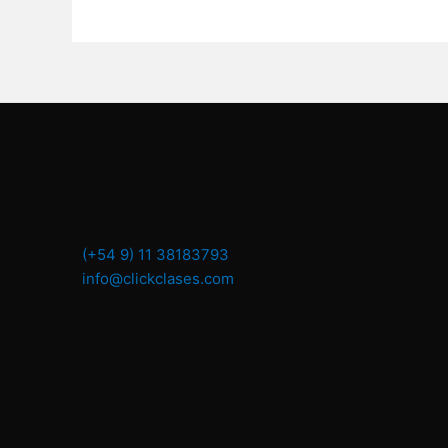
(+54 9) 11 38183793
info@clickclases.com
F
T
I
a
w
n
c
i
s