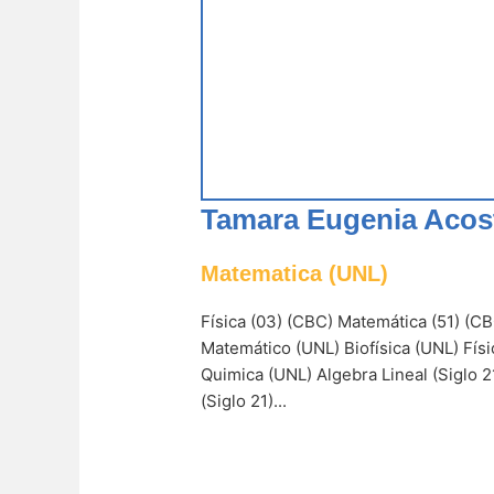
Tamara Eugenia Acos
Matematica (UNL)
Física (03) (CBC) Matemática (51) (CB
Matemático (UNL) Biofísica (UNL) Fís
Quimica (UNL) Algebra Lineal (Siglo 21
(Siglo 21)...