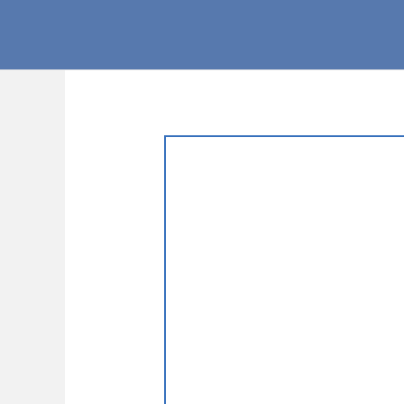
Ir
al
contenido