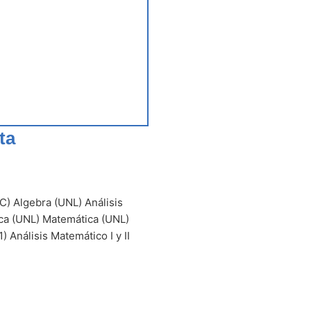
ta
C) Algebra (UNL) Análisis
ica (UNL) Matemática (UNL)
) Análisis Matemático I y II