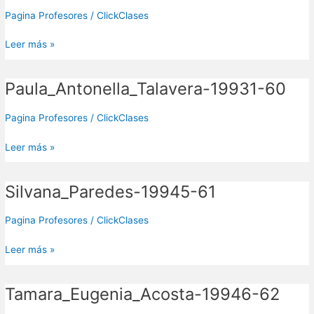
59
Pagina Profesores
/
ClickClases
Leer más »
Paula_Antonella_Talavera-19931-60
Paula_Antonella_Talavera-
19931-
60
Pagina Profesores
/
ClickClases
Leer más »
Silvana_Paredes-19945-61
Silvana_Paredes-
19945-
61
Pagina Profesores
/
ClickClases
Leer más »
Tamara_Eugenia_Acosta-19946-62
Tamara_Eugenia_Acosta-
19946-