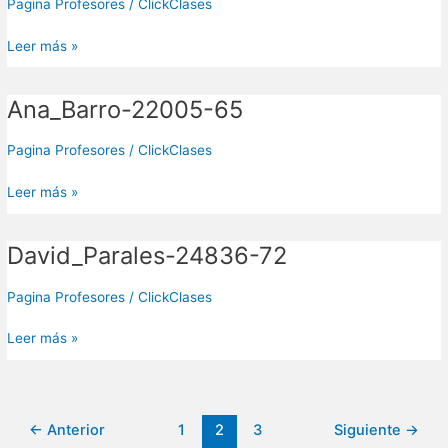
58
Pagina Profesores
/
ClickClases
Leer más »
Ana_Barro-22005-65
Ana_Barro-
22005-
65
Pagina Profesores
/
ClickClases
Leer más »
David_Parales-24836-72
David_Parales-
24836-
72
Pagina Profesores
/
ClickClases
Leer más »
←
Anterior
1
2
3
Siguiente
→