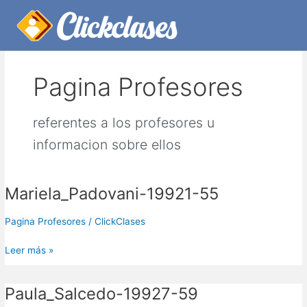
Ir
Paginación
Inicio
Pagina Profesores
Página 2
al
de
contenido
entradas
Pagina Profesores
referentes a los profesores u
informacion sobre ellos
Mariela_Padovani-19921-55
Mariela_Padovani-
19921-
55
Pagina Profesores
/
ClickClases
Leer más »
Paula_Salcedo-19927-59
Paula_Salcedo-
19927-