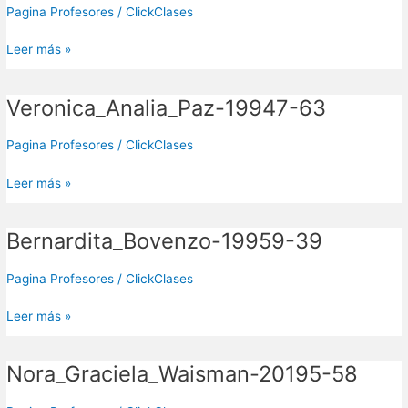
62
Pagina Profesores
/
ClickClases
Leer más »
Veronica_Analia_Paz-19947-63
Veronica_Analia_Paz-
19947-
63
Pagina Profesores
/
ClickClases
Leer más »
Bernardita_Bovenzo-19959-39
Bernardita_Bovenzo-
19959-
39
Pagina Profesores
/
ClickClases
Leer más »
Nora_Graciela_Waisman-20195-58
Nora_Graciela_Waisman-
20195-