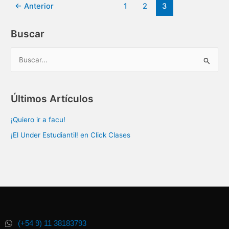
←
Anterior
1
2
3
Buscar
B
u
s
Últimos Artículos
c
a
¡Quiero ir a facu!
r
¡El Under Estudiantil! en Click Clases
p
o
r
:
(+54 9) 11 38183793