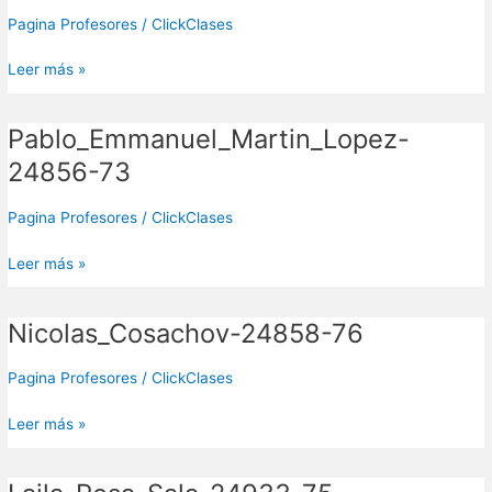
71
Pagina Profesores
/
ClickClases
Leer más »
Pablo_Emmanuel_Martin_Lopez-
Pablo_Emmanuel_Martin_Lopez-
24856-
24856-73
73
Pagina Profesores
/
ClickClases
Leer más »
Nicolas_Cosachov-24858-76
Nicolas_Cosachov-
24858-
76
Pagina Profesores
/
ClickClases
Leer más »
Laila_Rosa_Sala-