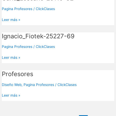
25119-
82
Pagina Profesores
/
ClickClases
Leer más »
Ignacio_Fiotek-25227-69
Ignacio_Fiotek-
25227-
69
Pagina Profesores
/
ClickClases
Leer más »
Profesores
Profesores
Diseño Web
,
Pagina Profesores
/
ClickClases
Leer más »