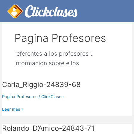
Ir
Paginación
Inicio
Pagina Profesores
Página 3
al
de
contenido
entradas
Pagina Profesores
referentes a los profesores u
informacion sobre ellos
Carla_Riggio-24839-68
Carla_Riggio-
24839-
68
Pagina Profesores
/
ClickClases
Leer más »
Rolando_D’Amico-24843-71
Rolando_D’Amico-
24843-