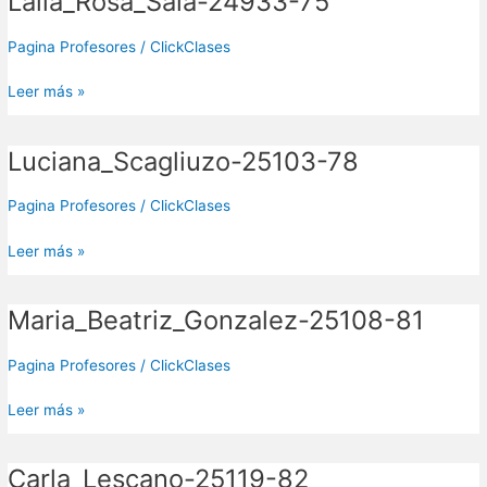
Laila_Rosa_Sala-24933-75
24933-
75
Pagina Profesores
/
ClickClases
Leer más »
Luciana_Scagliuzo-25103-78
Luciana_Scagliuzo-
25103-
78
Pagina Profesores
/
ClickClases
Leer más »
Maria_Beatriz_Gonzalez-25108-81
Maria_Beatriz_Gonzalez-
25108-
81
Pagina Profesores
/
ClickClases
Leer más »
Carla_Lescano-25119-82
Carla_Lescano-