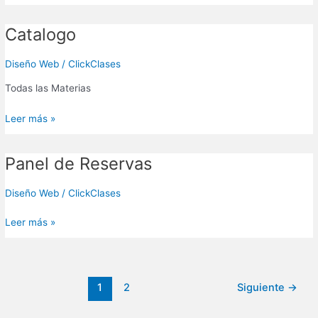
Catalogo
Catalogo
Diseño Web
/
ClickClases
Todas las Materias
Leer más »
Panel de Reservas
Panel
de
Reservas
Diseño Web
/
ClickClases
Leer más »
1
2
Siguiente
→