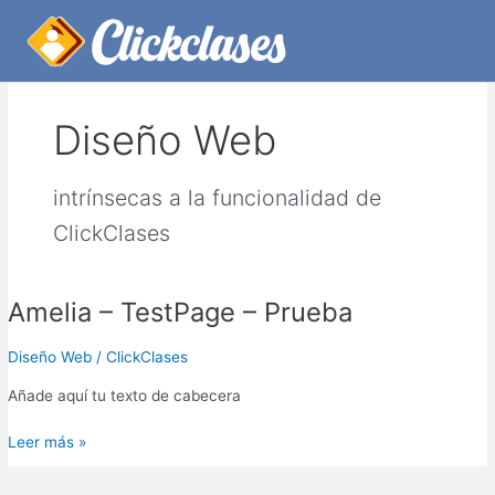
Ir
Paginación
Inicio
Diseño Web
al
de
contenido
entradas
Diseño Web
intrínsecas a la funcionalidad de
ClickClases
Amelia – TestPage – Prueba
Amelia
–
TestPage
Diseño Web
/
ClickClases
–
Añade aquí tu texto de cabecera
Prueba
Leer más »