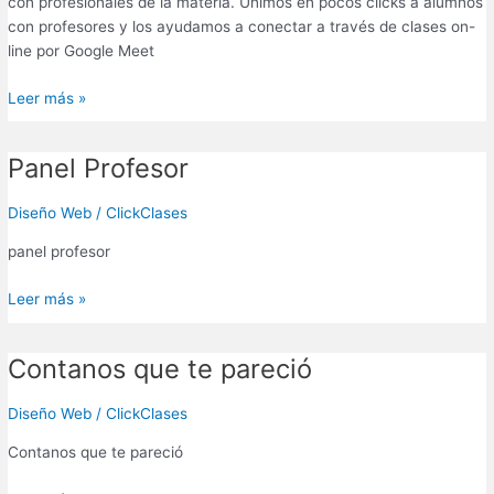
con profesionales de la materia. Unimos en pocos clicks a alumnos
con profesores y los ayudamos a conectar a través de clases on-
line por Google Meet
Leer más »
Panel Profesor
Panel
Profesor
Diseño Web
/
ClickClases
panel profesor
Leer más »
Contanos que te pareció
Contanos
que
te
Diseño Web
/
ClickClases
pareció
Contanos que te pareció